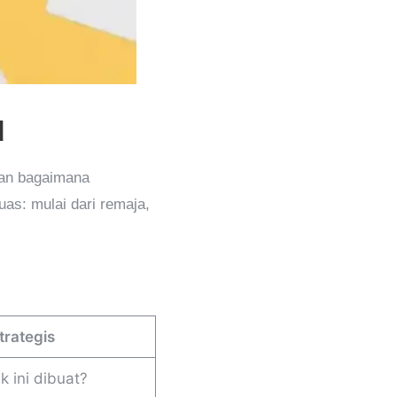
d
dan bagaimana
uas: mulai dari remaja,
trategis
k ini dibuat?