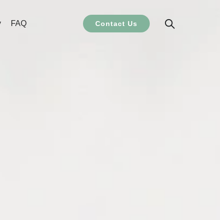
y
FAQ
Contact Us