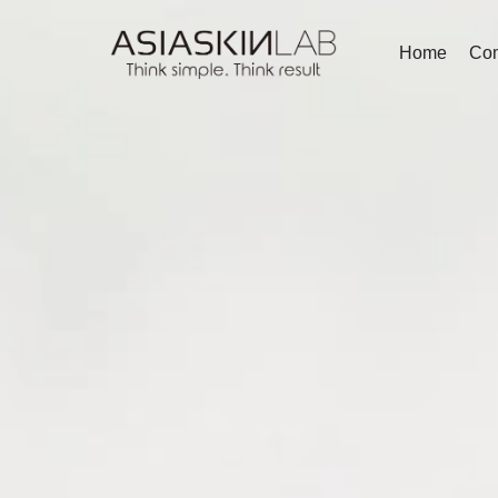
Home
Co