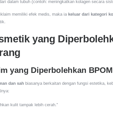
dari dalam tubuh (contoh: meningkatkan kolagen secara sist
iklaim memiliki efek medis, maka ia
keluar dari kategori k
ik.
smetik yang Diperboleh
arang
im yang Diperbolehkan BPOM
man dan sah
biasanya berkaitan dengan fungsi estetika, ke
alnya:
an kulit tampak lebih cerah.”