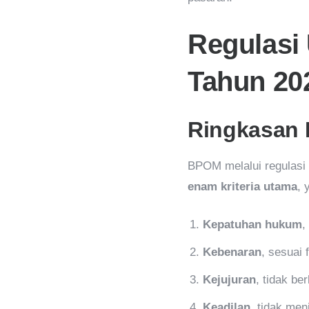
Regulasi
Tahun 20
Ringkasan I
BPOM melalui regulas
enam kriteria utama
, 
Kepatuhan hukum
,
Kebenaran
, sesuai
Kejujuran
, tidak be
Keadilan
, tidak men