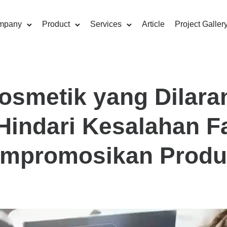
mpany
Product
Services
Article
Project Galler
osmetik yang Dilara
indari Kesalahan Fa
empromosikan Prod