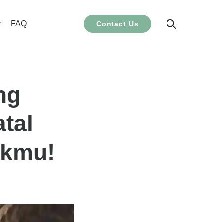
y
FAQ
Contact Us
ng
tal
ukmu!