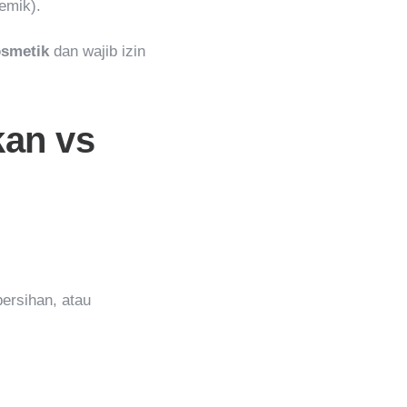
emik).
osmetik
dan wajib izin
kan vs
bersihan, atau