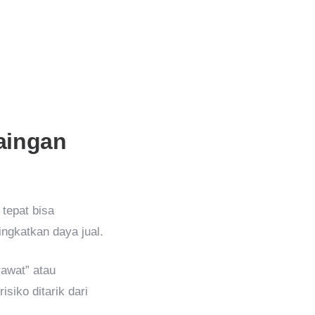
aingan
 tepat bisa
gkatkan daya jual.
rawat” atau
isiko ditarik dari