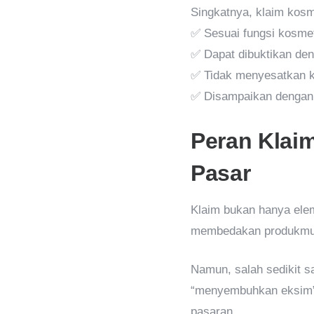
Singkatnya, klaim kosm
✅ Sesuai fungsi kosmet
✅ Dapat dibuktikan den
✅ Tidak menyesatkan 
✅ Disampaikan dengan b
Peran Klaim
Pasar
Klaim bukan hanya elem
membedakan produkmu d
Namun, salah sedikit s
“menyembuhkan eksim
pasaran.