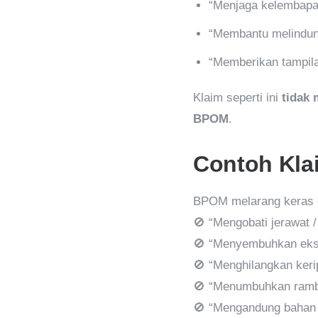
“Menjaga kelembapan
“Membantu melindungi
“Memberikan tampila
Klaim seperti ini
tidak 
BPOM
.
Contoh Kla
BPOM melarang keras k
🚫 “Mengobati jerawat 
🚫 “Menyembuhkan eksi
🚫 “Menghilangkan keri
🚫 “Menumbuhkan rambu
🚫 “Mengandung bahan 