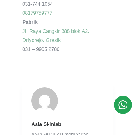
031-744 1054
08179759777
Pabrik
Jl. Raya Cangkir 388 blok A2,
Driyorejo, Gresik
031 – 9905 2786
Asia Skinlab
ASIASKINLAB merupakan