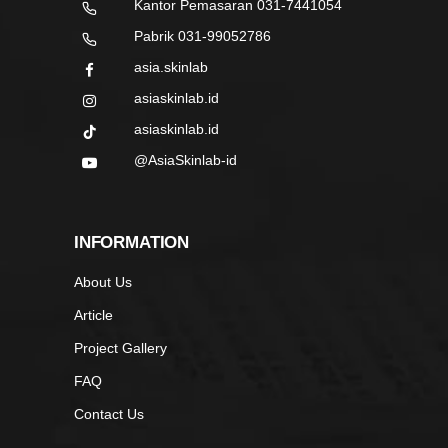
Kantor Pemasaran 031-7441054
Pabrik 031-99052786
asia.skinlab
asiaskinlab.id
asiaskinlab.id
@AsiaSkinlab-id
INFORMATION
About Us
Article
Project Gallery
FAQ
Contact Us