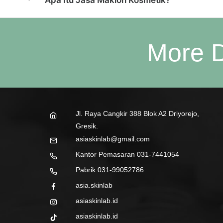
Apa Itu Jasa Maklon Kosmetik?
More D
Jl. Raya Cangkir 388 Blok A2 Driyorejo,
Gresik.
asiaskinlab@gmail.com
Kantor Pemasaran 031-7441054
Pabrik 031-99052786
asia.skinlab
asiaskinlab.id
asiaskinlab.id