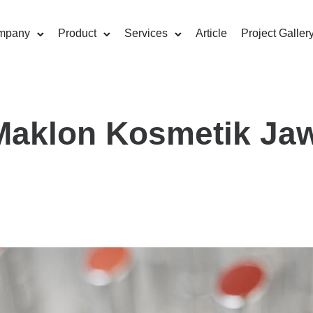
mpany
Product
Services
Article
Project Galler
Maklon Kosmetik Ja