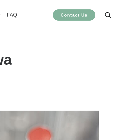
y
FAQ
Contact Us
wa